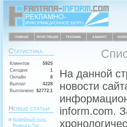
С
Спис
ТАТИСТИКА
Клиентов
5925
На данной с
Сегодня
1
Онлайн
8
новости сайт
Выплат
4228
Выплачено
$2772.1
информацион
Н
inform.com. 
ОВЫЕ СТАТЬИ
Кофейный пояс
хронологичес
Вывод в Топ