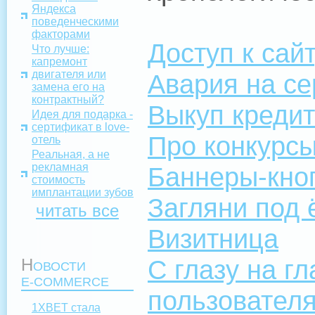
Яндекса
поведенческими
факторами
Доступ к сай
Что лучше:
капремонт
двигателя или
Авария на се
замена его на
контрактный?
Выкуп креди
Идея для подарка -
сертификат в love-
Про конкурс
отель
Реальная, а не
рекламная
Баннеры-кно
стоимость
имплантации зубов
Загляни под 
читать все
Визитница
С глазу на г
Н
ОВОСТИ
E-COMMERCE
пользовател
1XBET стала