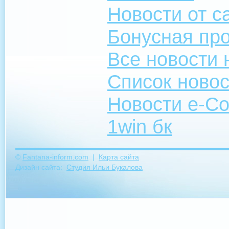
Новости от с
Бонусная пр
Все новости 
Список ново
Новости e-C
1win бк
©
Fantana-inform.com
|
Карта сайта
Дизайн сайта:
Студия Ильи Букалова