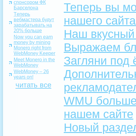
спонсором ФК
Теперь вы м
Барселона
Tеперь
нашего сайта
вебмастера будут
зарабатывать на
Наш вкусный
20% больше
Now you can earn
money by mining
Выражаем бл
Monero right from
WebMoney Keeper
Загляни под 
Meet Monero in the
WebMoney
Дополнитель
WebMoney – 26
years on!
читать все
рекламодате
WMU больше 
нашем сайте
Новый раздел