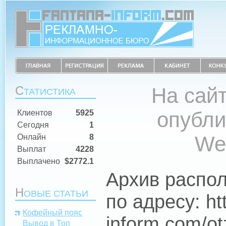
С
На сайт
ТАТИСТИКА
опубли
Клиентов
5925
Сегодня
1
We
Онлайн
8
Выплат
4228
Выплачено
$2772.1
Архив распо
Н
ОВЫЕ СТАТЬИ
по адресу: htt
Кофейный пояс
inform.com/ot
Вывод в Топ