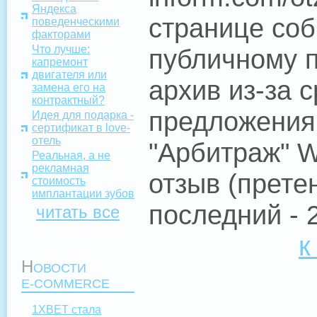
Яндекса
странице соб
поведенческими
факторами
Что лучше:
публичному 
капремонт
двигателя или
архив из-за 
замена его на
контрактный?
предложения 
Идея для подарка -
сертификат в love-
отель
"Арбитраж" 
Реальная, а не
рекламная
отзыв (прете
стоимость
имплантации зубов
последний - 
читать все
к
Н
ОВОСТИ
E-COMMERCE
1XBET стала