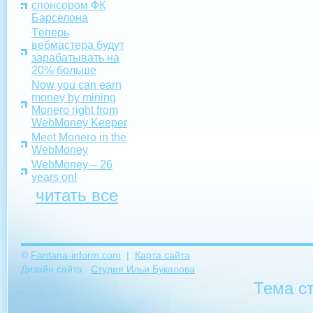
спонсором ФК
Барселона
Tеперь
вебмастера будут
зарабатывать на
20% больше
Now you can earn
money by mining
Monero right from
WebMoney Keeper
Meet Monero in the
WebMoney
WebMoney – 26
years on!
читать все
©
Fantana-inform.com
|
Карта сайта
Дизайн сайта:
Студия Ильи Букалова
Тема с